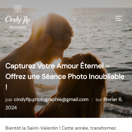
Capturez Votre Amour Éternel –
Offrez une Séance Photo Inoubliable
!
par
cindyflp.photographie@gmail.com
sur
février 6,
2024
Bientôt la Saint-Valentin ! Cette année, transformez